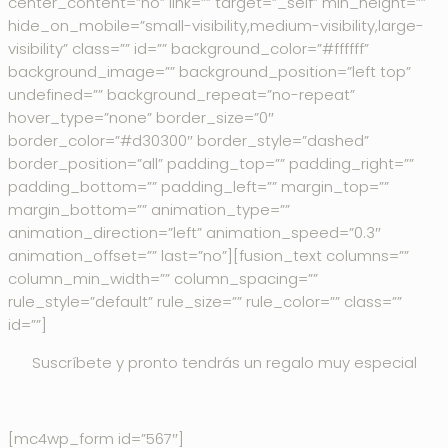
center_content=”no” link=”” target=”_self” min_height=””
hide_on_mobile=”small-visibility,medium-visibility,large-
visibility” class=”” id=”” background_color=”#ffffff”
background_image=”” background_position=”left top”
undefined=”” background_repeat=”no-repeat”
hover_type=”none” border_size=”0″
border_color=”#d30300″ border_style=”dashed”
border_position=”all” padding_top=”” padding_right=””
padding_bottom=”” padding_left=”” margin_top=””
margin_bottom=”” animation_type=””
animation_direction=”left” animation_speed=”0.3″
animation_offset=”” last=”no”][fusion_text columns=””
column_min_width=”” column_spacing=””
rule_style=”default” rule_size=”” rule_color=”” class=””
id=””]
Suscríbete y pronto tendrás un regalo muy especial
[mc4wp_form id=”567″]