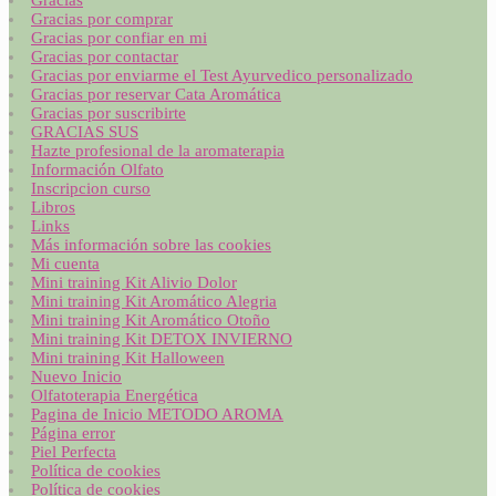
Gracias por comprar
Gracias por confiar en mi
Gracias por contactar
Gracias por enviarme el Test Ayurvedico personalizado
Gracias por reservar Cata Aromática
Gracias por suscribirte
GRACIAS SUS
Hazte profesional de la aromaterapia
Información Olfato
Inscripcion curso
Libros
Links
Más información sobre las cookies
Mi cuenta
Mini training Kit Alivio Dolor
Mini training Kit Aromático Alegria
Mini training Kit Aromático Otoño
Mini training Kit DETOX INVIERNO
Mini training Kit Halloween
Nuevo Inicio
Olfatoterapia Energética
Pagina de Inicio METODO AROMA
Página error
Piel Perfecta
Política de cookies
Política de cookies