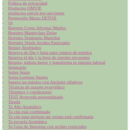
Política de privacidad
Productos OMVIE
productos omvie por secciones
Promoción Marzo DETOX
Qr
Registro Como Afrontar Miedos
Registro Masterclass Dolor
Registro Seminario Manchas
Registro Vende Aceites Esenciales
Replay Resfriados
Reserva de Dia y hora para centros de estetica
Reserva el día y la hora de nuestro encuentro
Respira, trabaja mejor y transforma tu entorno laboral
Seminario
Sobre Sonia
Sonia Lorenzo Suarez
Supera tus miedos con Anclajes olfativos
Técnicas de masaje ayurvédico
Términos y condiciones
TEST Ayurveda personalizado
Tienda
Tu Año Aromático
Tu cita está confirmada
Tu cita para mejorar tus ventas está confirmada
Tu escuela Aromática
Tu Guia de Sinergias con aceites esenciales