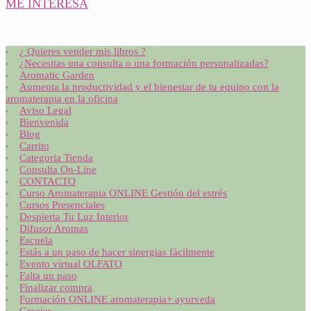
ME INTERESA
¿ Quieres vender mis libros ?
¿Necesitas una consulta o una formación personalizadas?
Aromatic Garden
Aumenta la productividad y el bienestar de tu equipo con la
aromaterapia en la oficina
Aviso Legal
Bienvenida
Blog
Carrito
Categoria Tienda
Consulta On-Line
CONTACTO
Curso Aromaterapia ONLINE Gestión del estrés
Cursos Presenciales
Despierta Tu Luz Interior
Difusor Aromas
Escuela
Estás a un paso de hacer sinergias fácilmente
Evento virtual OLFATO
Falta un paso
Finalizar compra
Formación ONLINE aromaterapia+ ayurveda
Gracias