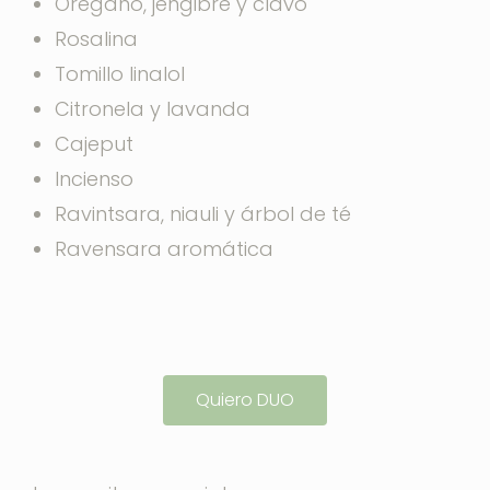
Orégano, jengibre y clavo
Rosalina
Tomillo linalol
Citronela y lavanda
Cajeput
Incienso
Ravintsara, niauli y árbol de té
Ravensara aromática
Quiero DUO