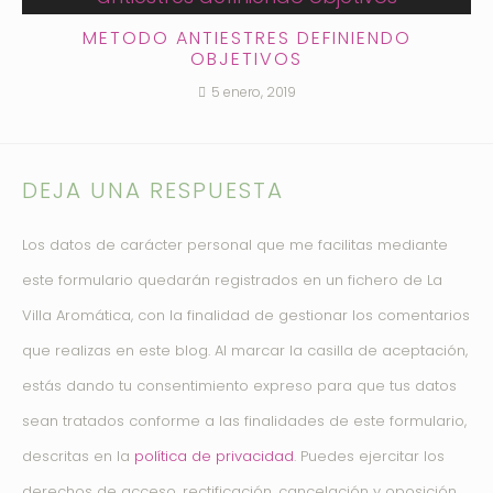
METODO ANTIESTRES DEFINIENDO
OBJETIVOS
5 enero, 2019
DEJA UNA RESPUESTA
Los datos de carácter personal que me facilitas mediante
este formulario quedarán registrados en un fichero de La
Villa Aromática, con la finalidad de gestionar los comentarios
que realizas en este blog. Al marcar la casilla de aceptación,
estás dando tu consentimiento expreso para que tus datos
sean tratados conforme a las finalidades de este formulario,
descritas en la
política de privacidad
. Puedes ejercitar los
derechos de acceso, rectificación, cancelación y oposición