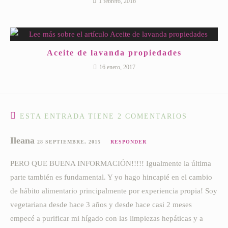
1 febrero, 2016
Aceite de lavanda propiedades
16 enero, 2017
ESTA ENTRADA TIENE 2 COMENTARIOS
Ileana
28 SEPTIEMBRE, 2015
RESPONDER
PERO QUE BUENA INFORMACIÓN!!!!! Igualmente la última
parte también es fundamental. Y yo hago hincapié en el cambio
de hábito alimentario principalmente por experiencia propia! Soy
vegetariana desde hace 3 años y desde hace casi 2 meses
empecé a purificar mi hígado con las limpiezas hepáticas y a