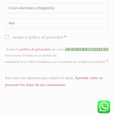
nombre
Introduce
o
tu
nombre
dirección
Introduce
de
de
la
usuario
correo
URL
para
*
Acepto la política de privacidad
electrónico
de
comentar
para
tu
Acepto la
política de privacidad,
así como
comentar
web
la inclusión de datos en un fichero de
(opcional)
*
titularidad de La Villa Aromática con la finalidad de atender mi solicitud.
Este sitio usa Akismet para reducir el spam.
Aprende cómo se
procesan los datos de tus comentarios
.