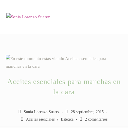
Saltar
al
contenido
Aceites esenciales para manchas en
la cara
Autor
Publicación
Sonia Lorenzo Suarez
28 septiembre, 2015
de
de
Categoría
Comentarios
Aceites esenciales
/
Estética
2 comentarios
la
la
de
de