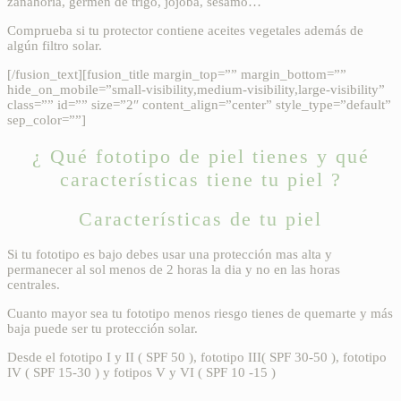
zanahoria, germen de trigo, jojoba, sésamo…
Comprueba si tu protector contiene aceites vegetales además de
algún filtro solar.
[/fusion_text][fusion_title margin_top=”” margin_bottom=””
hide_on_mobile=”small-visibility,medium-visibility,large-visibility”
class=”” id=”” size=”2″ content_align=”center” style_type=”default”
sep_color=””]
¿ Qué fototipo de piel tienes y qué
características tiene tu piel ?
Características de tu piel
Si tu fototipo es bajo debes usar una protección mas alta y
permanecer al sol menos de 2 horas la dia y no en las horas
centrales.
Cuanto mayor sea tu fototipo menos riesgo tienes de quemarte y más
baja puede ser tu protección solar.
Desde el fototipo I y II ( SPF 50 ), fototipo III( SPF 30-50 ), fototipo
IV ( SPF 15-30 ) y fotipos V y VI ( SPF 10 -15 )