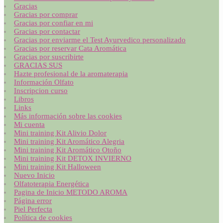
Gracias
Gracias por comprar
Gracias por confiar en mi
Gracias por contactar
Gracias por enviarme el Test Ayurvedico personalizado
Gracias por reservar Cata Aromática
Gracias por suscribirte
GRACIAS SUS
Hazte profesional de la aromaterapia
Información Olfato
Inscripcion curso
Libros
Links
Más información sobre las cookies
Mi cuenta
Mini training Kit Alivio Dolor
Mini training Kit Aromático Alegria
Mini training Kit Aromático Otoño
Mini training Kit DETOX INVIERNO
Mini training Kit Halloween
Nuevo Inicio
Olfatoterapia Energética
Pagina de Inicio METODO AROMA
Página error
Piel Perfecta
Política de cookies