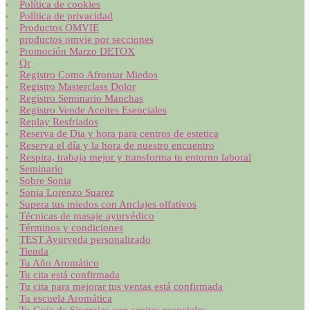
Política de cookies
Política de privacidad
Productos OMVIE
productos omvie por secciones
Promoción Marzo DETOX
Qr
Registro Como Afrontar Miedos
Registro Masterclass Dolor
Registro Seminario Manchas
Registro Vende Aceites Esenciales
Replay Resfriados
Reserva de Dia y hora para centros de estetica
Reserva el día y la hora de nuestro encuentro
Respira, trabaja mejor y transforma tu entorno laboral
Seminario
Sobre Sonia
Sonia Lorenzo Suarez
Supera tus miedos con Anclajes olfativos
Técnicas de masaje ayurvédico
Términos y condiciones
TEST Ayurveda personalizado
Tienda
Tu Año Aromático
Tu cita está confirmada
Tu cita para mejorar tus ventas está confirmada
Tu escuela Aromática
Tu Guia de Sinergias con aceites esenciales