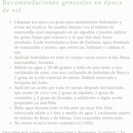
Recomendaciones generales en época
de sol
Límpiate los ojos con gotas para mantenerlos hidratados y
evitar así el picor. Se pueden limpiar con el hidrato de
manzanilla azul impregnado en un algodón o puedes utilizar
las gotas Anjan que conozco y sé que dan muy buen
resultado. Están formuladas a base de Eufrasia, agua destilada
de manzanilla y aciano, que refrescan, hidratan y calman el
ojo.
Aplícate hidrolatos en todo el cuerpo varias veces al día: Rosa,
manzanillas, lavanda…
Báñate en agua a 38-40 grados o baño de pies junto a una
cucharada de sales, con una cucharada de hidrolato de Rosa y
2 gotas de aceite esencial de menta. Saldrás renovada y
fresquita del baño.
Aplícate un aceite por todo el cuerpo después del hidrolato,
tipo aceite de coco con 2 gotas de sándalo, 2 gotas de
coriandro y 2 gotas de lavanda, o añádeselo a algún aceite
preparado ya anti-Pitta
Bebe agua durante todo el día pero no muy fría. Para
refrescarla añade a 1 litro y medio de agua 1 cucharada sopera
de hidrato de Rosa o de Menta. Una exquisitez refrescante.
No tomes el sol a horas centrales (12-16h)
Descubre más sobre aceites esenciales y Ayurveda la trilogía ” Tu