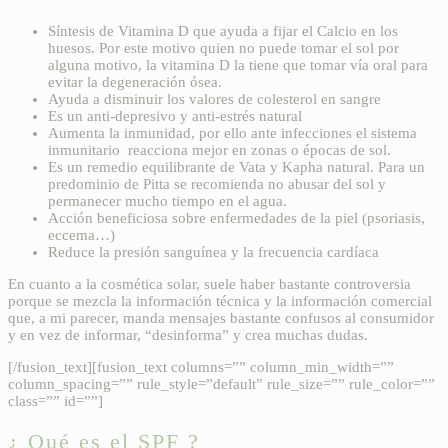
Síntesis de Vitamina D que ayuda a fijar el Calcio en los
huesos. Por este motivo quien no puede tomar el sol por
alguna motivo, la vitamina D la tiene que tomar vía oral para
evitar la degeneración ósea.
Ayuda a disminuir los valores de colesterol en sangre
Es un anti-depresivo y anti-estrés natural
Aumenta la inmunidad, por ello ante infecciones el sistema
inmunitario reacciona mejor en zonas o épocas de sol.
Es un remedio equilibrante de Vata y Kapha natural. Para un
predominio de Pitta se recomienda no abusar del sol y
permanecer mucho tiempo en el agua.
Acción beneficiosa sobre enfermedades de la piel (psoriasis,
eccema…)
Reduce la presión sanguínea y la frecuencia cardíaca
En cuanto a la cosmética solar, suele haber bastante controversia
porque se mezcla la información técnica y la información comercial
que, a mi parecer, manda mensajes bastante confusos al consumidor
y en vez de informar, “desinforma” y crea muchas dudas.
[/fusion_text][fusion_text columns=”” column_min_width=””
column_spacing=”” rule_style=”default” rule_size=”” rule_color=””
class=”” id=””]
¿ Qué es el SPF ?