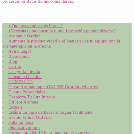
procesan los datos de tus comentarios
.
¿ Quieres vender mis libros ?
¿Necesitas una consulta o una formación personalizadas?
Aromatic Garden
Aumenta la productividad y el bienestar de tu equipo con la
aromaterapia en la oficina
Aviso Legal
Bienvenida
Blog
Carrito
Categoria Tienda
Consulta On-Line
CONTACTO
Curso Aromaterapia ONLINE Gestión del estrés
Cursos Presenciales
Despierta Tu Luz Interior
Difusor Aromas
Escuela
Estás a un paso de hacer sinergias fácilmente
Evento virtual OLFATO
Falta un paso
Finalizar compra
Formación ONLINE aromaterapia+ ayurveda