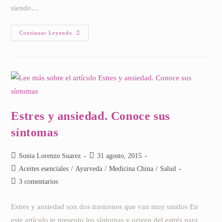
siendo…
Aromaterapia
Continuar Leyendo
Para
El
Estres
Estres y ansiedad. Conoce sus
síntomas
Autor
Publicación
Sonia Lorenzo Suarez
31 agosto, 2015
de
de
Categoría
Aceites esenciales
/
Ayurveda
/
Medicina China
/
Salud
la
la
de
Comentarios
3 comentarios
entrada:
entrada:
la
de
entrada:
la
Estres y ansiedad son dos trastornos que van muy unidos En
entrada:
este artículo te presento los síntomas y origen del estrés para