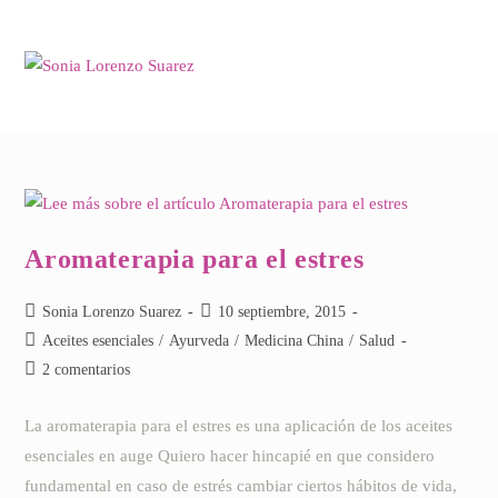
Saltar
al
contenido
Aromaterapia para el estres
Autor
Publicación
Sonia Lorenzo Suarez
10 septiembre, 2015
de
de
Categoría
Aceites esenciales
/
Ayurveda
/
Medicina China
/
Salud
la
la
de
Comentarios
2 comentarios
entrada:
entrada:
la
de
entrada:
la
La aromaterapia para el estres es una aplicación de los aceites
entrada:
esenciales en auge Quiero hacer hincapié en que considero
fundamental en caso de estrés cambiar ciertos hábitos de vida,