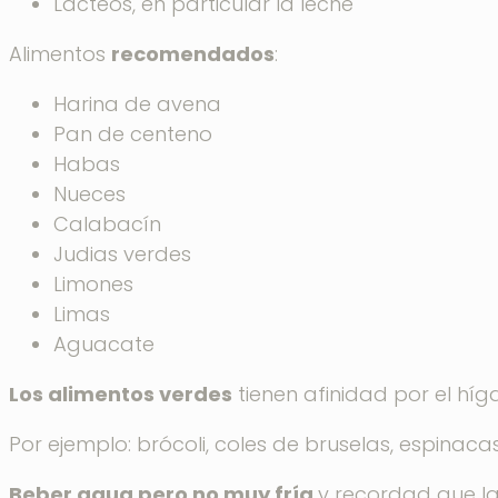
Lácteos, en particular la leche
Alimentos
recomendados
:
Harina de avena
Pan de centeno
Habas
Nueces
Calabacín
Judias verdes
Limones
Limas
Aguacate
Los alimentos verdes
tienen afinidad por el híga
Por ejemplo: brócoli, coles de bruselas, espinacas
Beber agua pero no muy fría
y recordad que la