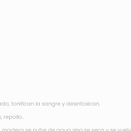
do, tonifican la sangre y desintoxican.
, repollo…
 madera se nutre de agua sino se seca y se vuelve