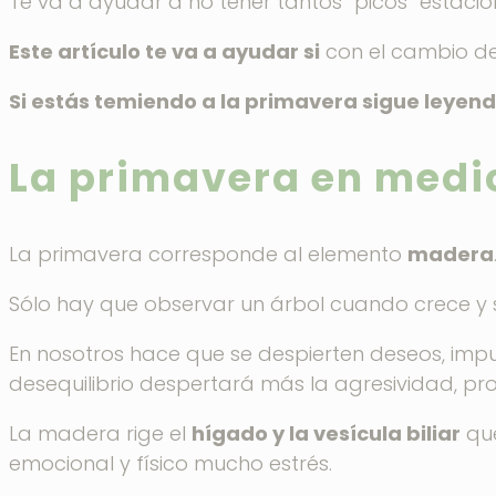
Te va a ayudar a no tener tantos “picos” estaci
Este artículo te va a ayudar si
con el cambio de 
Si estás temiendo a la primavera sigue leyend
La primavera en medi
La primavera corresponde al elemento
madera
Sólo hay que observar un árbol cuando crece y s
En nosotros hace que se despierten deseos, impul
desequilibrio despertará más la agresividad, provo
La madera rige el
hígado y la vesícula biliar
que
emocional y físico mucho estrés.