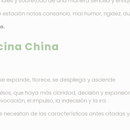
onales y sobretodo de una manera sencilla y enri
estación notas cansancio, mal humor, rigidez, due
o.
cina China
.
e expande, florece, se despliega y asciende.
sos, que haya más claridad, decisión y expansión
cación, el impulso, la indecisión y la ira.
 necesitan de las características antes citadas 