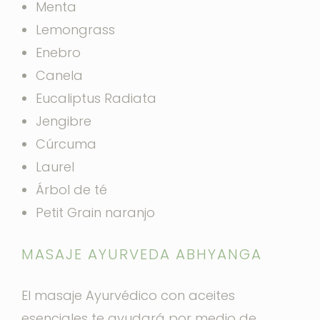
Menta
Lemongrass
Enebro
Canela
Eucaliptus Radiata
Jengibre
Cúrcuma
Laurel
Árbol de té
Petit Grain naranjo
MASAJE AYURVEDA ABHYANGA
El masaje Ayurvédico con aceites
esenciales te ayudará por medio de